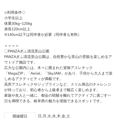
◇利用条件◇
小学生以上
体重30kg~120kg
身長120cm以上
※140cm以下は同伴者が必要（同伴者も有料）
＝＝＝＝
〇PANZAぎふ清流里山公園
PANZAぎふ清流里山公園は、自然豊かな里山の景観を楽しめるア
ウトドア施設です。
広大な公園内には、木々に囲まれた冒険アスレチック
「MegaZIP」「Aerial」「SkyJAM」があり、子供から大人まで楽
しめるアクティビティが満載です。
高所アスレチックやジップラインなど、スリル満点のチャレンジ
が待っており、初心者から上級者まで幅広く楽しめます。
家族や友人と一緒に、都会の喧騒を離れてアクティブに過ごす一
日を満喫できる、岐阜県の魅力を堪能できるスポットです。
日,月,火,水,木,金,土
開催曜日