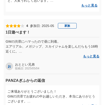
と、大変うれしく思います。
もっと見る
高い所が苦手だったお子さまが、アトラクションをスイスイ
とクリアし、自信に満ちた笑顔を見せてくれたこと――その
エピソードに、私たちスタッフも心が温かくなりました。私
たちが目指す「チャレンジの先の成長」を体現していただけ
4
参加日: 2025-05
家族
たことに感謝いたします。
1日遊べます！
またのご来場を、心よりお待ちしております！
GWの渋滞にハマったので昼に到着。
エアリアル、メガジップ、スカイジャムを楽しんだらもう16時
近くに。
他の楽しみが色々あったのにほとんどできなかった。けど楽し
もっと見る
かった。
おととい兄弟
今度は朝から来たいです。
お
投稿日: 2025/05/04
PANZAぎふからの返信
ご来場ありがとうございました！
GWの渋滞でお疲れの中お越しいただき、本当にありがとう
ございます。