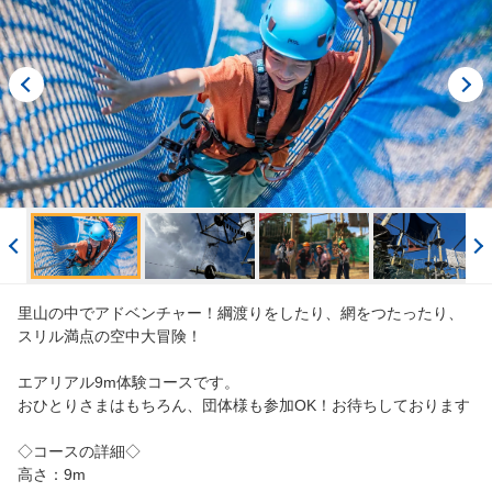
閲覧履歴
ご案内
English
ログイン/予約確認
里山の中でアドベンチャー！綱渡りをしたり、網をつたったり、
スリル満点の空中大冒険！
エアリアル9m体験コースです。
おひとりさまはもちろん、団体様も参加OK！お待ちしております
◇コースの詳細◇
高さ：9m