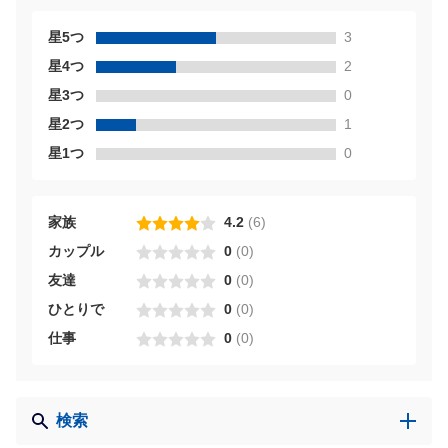
星5つ
3
星4つ
2
星3つ
0
星2つ
1
星1つ
0
家族
4.2
(
6
)
カップル
0
(
0
)
友達
0
(
0
)
ひとりで
0
(
0
)
仕事
0
(
0
)
検索