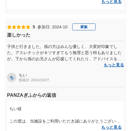
もっと見る
限られたお時間の中でも、エアリアル・メガジップ・スカイ
ジャムをしっかり楽しんでいただけたようで、うれしい限り
です。
他にもまだまだ体験していただきたい魅力がたくさんありま
5
参加日: 2024-10
家族
すので、ぜひ次回は1日ゆっくり、再チャレンジしていただ
楽しかった
けたらと思います。
子供と行きました。係の方はみんな優しく、大変好印象でし
またのお越しを、スタッフ一同心よりお待ちしております！
た。アスレチックがキツすぎてもう無理と思う時もありました
が、下から係のお兄さんが応援してくれたり、アドバイスをく
れるので頑張れました。
もっと見る
子供と楽しく運動できて、いい機会になりました。
ちい
ち
投稿日: 2024/10/27
PANZAぎふからの返信
ちい様
この度は、当施設をご利用いただき誠にありがとうございま
す。
もっと見る