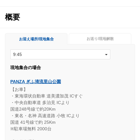
概要
お送り/現地解散
お迎え場所/現地集合
現地集合の場合
PANZA ぎふ清流里山公園
【お車】
・東海環状自動車 道美濃加茂 ICすぐ
・中央自動車道 多治見 ICより
国道248号線で約20Km
・東名・名神 高速道路 小牧 ICより
国道 41号線で約 25Km
※駐車場無料 2000台