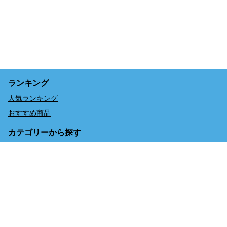
ランキング
人気ランキング
おすすめ商品
カテゴリーから探す
予約サイト限定のお得なセット券
予約する
単品券【まずは気になる体験のみ】
特集
【夏のスタッフ体験】1日限りのドキドキワクワクのスタッ
フ体験