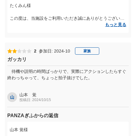
たくみん様
この度は、当施設をご利用いただき誠にありがとうございま
す。
もっと見る
また、高評価をいただき大変嬉しく思っております。
たくみん様からのご意見も真摯に受け止め、改善して参りま
す。
2
参加日: 2024-10
家族
ガッカリ
今後とも、PANZAぎふ清流里山公園をよろしくお願いいたし
ます。
待機や説明の時間ばっかりで、実際にアクションしたらすぐ
終わっちゃって、ちょっと拍子抜けでした。
たくみん様のまたのお越しを、スタッフ一同心よりお待ちし
山本 覚
山
投稿日: 2024/10/15
PANZAぎふからの返信
山本 覚様