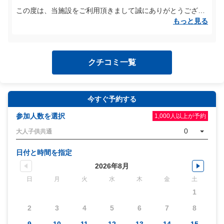
この度は、当施設をご利用頂きまして誠にありがとうござい
ます。
もっと見る
また、貴重なご意見をお寄せくださり、ありがとうございま
した。
クチコミ一覧
山本様からのご意見を真摯に受け止め、改善して参ります。
今後とも、PANZAぎふ清流里山公園をよろしくお願いいたし
ます。
今すぐ予約する
参加人数を選択
1,000人以上が予約
0
大人子供共通
日付と時間を指定
2026年8月
日
月
火
水
木
金
土
1
2
3
4
5
6
7
8