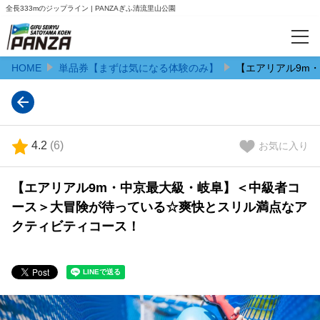
全長333mのジップライン | PANZAぎふ清流里山公園
HOME
単品券【まずは気になる体験のみ】
【エアリアル9m
カテゴリー
予約サイト限定のお得なセット券
単品券【まずは気になる体験のみ】
4.2
(
6
)
お気に入り
特集
【エアリアル9m・中京最大級・岐阜】＜中級者コ
【夏のスタッフ体験】1日限りのドキドキワクワクのスタッフ体験
ース＞大冒険が待っている☆爽快とスリル満点なア
クティビティコース！
人気ランキング
おすすめ