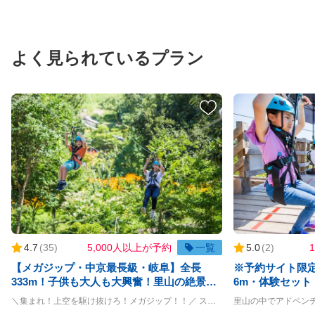
よく見られているプラン
4.7
(
35
)
5,000人以上が予約
一覧
5.0
(
2
)
【メガジップ・中京最長級・岐阜】全長
※予約サイト限
333m！子供も大人も大興奮！里山の絶景を
6m・体験セッ
一気に滑り降りよう！
心者コース＞大
＼集まれ！上空を駆け抜けろ！メガジップ！！／ スタート地点への階段を登っていくときからすでにドキドキが止まらない！ いつものジップラインよりも更に大きいから快感も倍増！！ ◇ラインの詳細◇ ライン：全長333m 最高地上高：8m ◇利用条件◇ 体重20kg~120kg ※但し、上記をクリアされている方でもハーネスが身体にフィットしない方は参加することができません ＝＝＝＝ 〇PANZAぎふ清流里山公園 PANZAぎふ清流里山公園は、自然豊かな里山の景観を楽しめるアウトドア施設です。 広大な公園内には、木々に囲まれた冒険アスレチック「MegaZIP」「Aerial」「SkyJAM」があり、子供から大人まで楽しめるアクティビティが満載です。 高所アスレチックやジップラインなど、スリル満点のチャレンジが待っており、初心者から上級者まで幅広く楽しめます。 家族や友人と一緒に、都会の喧騒を離れてアクティブに過ごす一日を満喫できる、岐阜県の魅力を堪能できるスポットです
リル満点なアク