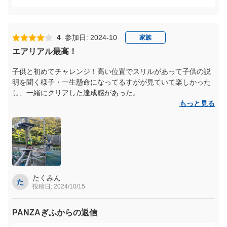
また、高評価をいただき大変嬉しく思っております。
9mコースは少し難しいコースで苦戦される方も少なくありま
せんが、最後まで頑張っていただけて良かったです。
4
参加日: 2024-10
家族
エアリアル最高！
ちい様のまたのお越しを、スタッフ一同心よりお待ちしてお
ります。
子供と初めてチャレンジ！高い位置でスリルがあって子供の説
明を聞く様子・一生懸命になってるすがが見ていて楽しかった
し、一緒にクリアした達成感があった。
ただ説明で6メートルか9メートルなのかもう一度確認して伝え
もっと見る
て欲しかったです。忘れてしまう場合もあるので…。あと、苦
手だったり不安な子が先にいると順番が遅くなり予定よりも時
間がかかってしまうのて、先に確認して順序を変えて欲しかっ
たです。
たくみん
た
投稿日: 2024/10/15
PANZAぎふからの返信