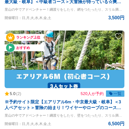
最大級・岐阜】＜中級者コース＞大冒険が待っている☆爽快
とスリル満点なアクティビティコース！
里山の中でアドベンチャー！綱渡りをしたり、網をつたったり、スリル満点の空中大冒険！ メガジップ&エアリアル9m・体験コースです。 おひとりさまはもちろん、団体様も参加OK！お待ちしております ◇ジップラインの詳細◇ ライン：全長333m 最高地上高：8m ◇エアリアルコースの詳細◇ 高さ：9m エアリアル ◇利用条件◇ 小学生以上 体重30kg~120kg 身長120cm以上 ※140cm以下は同伴者が必要（同伴者も有料） ※但し、上記をクリアされている方でもハーネスが身体にフィットしない方は参加することができません ＝＝＝＝ 〇PANZAぎふ清流里山公園 PANZAぎふ清流里山公園は、自然豊かな里山の景観を楽しめるアウトドア施設です。 広大な公園内には、木々に囲まれた冒険アスレチック「MegaZIP」「Aerial」「SkyJAM」があり、子供から大人まで楽しめるアクティビティが満載です。 高所アスレチックやジップラインなど、スリル満点のチャレンジが待っており、初心者から上級者まで幅広く楽しめます。 家族や友人と一緒に、都会の喧騒を離れてアクティブに過ごす一日を満喫できる、岐阜県の魅力を堪能できるスポットです。
3,500円
開催曜日：日,月,火,水,木,金,土
ランキング上位
おすすめ
5.0
(
2
)
520人が予約
一覧
※予約サイト限定【エアリアル6m・中京最大級・岐阜】＜3
人ペアセット＞冒険の始まり！ワイヤーやロープのコースを
クリアしよう！※予約期限は体験日前日までとなります
里山の中でアドベンチャー！綱渡りをしたり、壁をつたったり、スリル満点の空中大冒険！ エアリアル6m体験コースです。 3名様一緒にご体験いただけるお得なプランです。 ・体験時間を分けることはできません ・体験コースを分けることはできません ◇コースの詳細◇ 高さ：6m ◇利用条件◇ 小学生以上 体重20kg~120kg 身長120cm以上 ※140cm以下は同伴者が必要（同伴者も有料） ＝＝＝＝ 〇PANZAぎふ清流里山公園 PANZAぎふ清流里山公園は、自然豊かな里山の景観を楽しめるアウトドア施設です。 広大な公園内には、木々に囲まれた冒険アスレチック「MegaZIP」「Aerial」「SkyJAM」があり、子供から大人まで楽しめるアクティビティが満載です。 高所アスレチックやジップラインなど、スリル満点のチャレンジが待っており、初心者から上級者まで幅広く楽しめます。 家族や友人と一緒に、都会の喧騒を離れてアクティブに過ごす一日を満喫できる、岐阜県の魅力を堪能できるスポットです。
6,500円
開催曜日：日,月,火,水,木,金,土