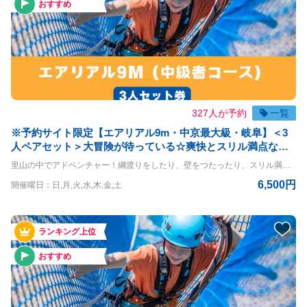
おすすめ
327人が予約
一覧
※予約サイト限定【エアリアル9m・中京最大級・岐阜】＜3
人ペアセット＞大冒険が待っている☆爽快とスリル満点なア
クティビティ※予約期限は体験前日までとなりますコース！
里山の中でアドベンチャー！綱渡りをしたり、壁をつたったり、スリル満点の空中大冒険！ エアリアル9m体験コースです。 3名様一緒にご体験いただけるお得なプランです。 ◇コースの詳細◇ 高さ：9m ◇利用条件◇ 小学生以上 体重30kg~120kg 身長120cm以上 ※140cm以下は同伴者が必要（同伴者も有料） ＝＝＝＝ 〇PANZAぎふ清流里山公園 PANZAぎふ清流里山公園は、自然豊かな里山の景観を楽しめるアウトドア施設です。 広大な公園内には、木々に囲まれた冒険アスレチック「MegaZIP」「Aerial」「SkyJAM」があり、子供から大人まで楽しめるアクティビティが満載です。 高所アスレチックやジップラインなど、スリル満点のチャレンジが待っており、初心者から上級者まで幅広く楽しめます。 家族や友人と一緒に、都会の喧騒を離れてアクティブに過ごす一日を満喫できる、岐阜県の魅力を堪能できるスポットです。
6,500円
開催曜日：日,月,火,水,木,金,土
ランキング上位
おすすめ