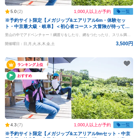
5.0
(
2
)
1,000人以上が予約
一覧
※予約サイト限定【メガジップ&エアリアル6m・体験セッ
ト・中京最大級・岐阜】＜初心者コース＞大冒険が待ってい
る☆爽快とスリル満点なアクティビティコース！
里山の中でアドベンチャー！綱渡りをしたり、網をつたったり、スリル満点の空中大冒険！ メガジップ&エアリアル6m・体験コースです。 おひとりさまはもちろん、団体様も参加OK！お待ちしております ◇メガジップの詳細◇ ライン：全長333m 最高地上高：8m ◇エアリアルコースの詳細◇ 高さ：6m ◇利用条件◇ 小学生以上 体重20kg~120kg 身長120cm以上 ※140cm以下は同伴者が必要（同伴者も有料） ※但し、上記をクリアされている方でもハーネスが身体にフィットしない方は参加することができません ＝＝＝＝ 〇PANZAぎふ清流里山公園 PANZAぎふ清流里山公園は、自然豊かな里山の景観を楽しめるアウトドア施設です。 広大な公園内には、木々に囲まれた冒険アスレチック「MegaZIP」「Aerial」「SkyJAM」があり、子供から大人まで楽しめるアクティビティが満載です。 高所アスレチックやジップラインなど、スリル満点のチャレンジが待っており、初心者から上級者まで幅広く楽しめます。 家族や友人と一緒に、都会の喧騒を離れてアクティブに過ごす一日を満喫できる、岐阜県の魅力を堪能できるスポットです。
3,500円
開催曜日：日,月,火,水,木,金,土
ランキング上位
おすすめ
4.3
(
7
)
1,000人以上が予約
一覧
※予約サイト限定【メガジップ&エアリアル9mセット・中京