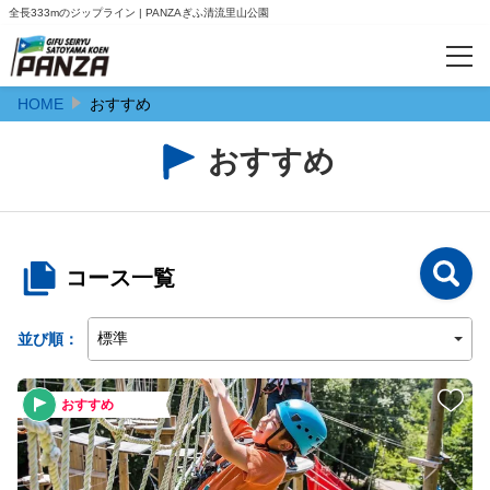
全長333mのジップライン | PANZAぎふ清流里山公園
HOME
おすすめ
カテゴリー
予約サイト限定のお得なセット券
おすすめ
単品券【まずは気になる体験のみ】
特集
コース一覧
【夏のスタッフ体験】1日限りのドキドキワクワクのスタッフ体験
並び順：
人気ランキング
おすすめ
おすすめ