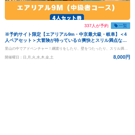
337人が予約
一覧
※予約サイト限定【エアリアル9m・中京最大級・岐阜】＜4
人ペアセット＞大冒険が待っている☆爽快とスリル満点なア
クティビティコース！※予約期限は体験日前日までとなりま
里山の中でアドベンチャー！綱渡りをしたり、壁をつたったり、スリル満点の空中大冒険！ エアリアル9m体験コースです。 4名様一緒にご体験いただけるお得なプランです。 ◇コースの詳細◇ 高さ：9m ◇利用条件◇ 小学生以上 体重30kg~120kg 身長120cm以上 ※140cm以下は同伴者が必要（同伴者も有料） ＝＝＝＝ 〇PANZAぎふ清流里山公園 PANZAぎふ清流里山公園は、自然豊かな里山の景観を楽しめるアウトドア施設です。 広大な公園内には、木々に囲まれた冒険アスレチック「MegaZIP」「Aerial」「SkyJAM」があり、子供から大人まで楽しめるアクティビティが満載です。 高所アスレチックやジップラインなど、スリル満点のチャレンジが待っており、初心者から上級者まで幅広く楽しめます。 家族や友人と一緒に、都会の喧騒を離れてアクティブに過ごす一日を満喫できる、岐阜県の魅力を堪能できるスポットです。
す
8,000円
開催曜日：日,月,火,水,木,金,土