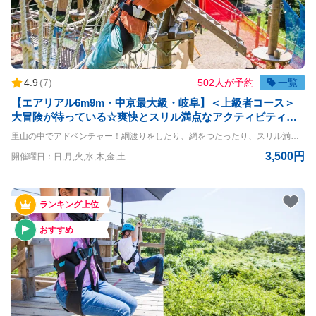
ご案内
English
4.9
(
7
)
502人が予約
一覧
ログイン/予約確認
【エアリアル6m9m・中京最大級・岐阜】＜上級者コース＞
大冒険が待っている☆爽快とスリル満点なアクティビティコ
ース！
里山の中でアドベンチャー！綱渡りをしたり、網をつたったり、スリル満点の空中大冒険！ エアリアル6m&9m体験コースです。 おひとりさまはもちろん、団体様も参加OK！お待ちしております ◇コースの詳細◇ 高さ：6m&9m ◇利用条件◇ 小学生以上 体重30kg~120kg 身長120cm以上 ※140cm以下は同伴者が必要（同伴者も有料） ＝＝＝＝ 〇PANZAぎふ清流里山公園 PANZAぎふ清流里山公園は、自然豊かな里山の景観を楽しめるアウトドア施設です。 広大な公園内には、木々に囲まれた冒険アスレチック「MegaZIP」「Aerial」「SkyJAM」があり、子供から大人まで楽しめるアクティビティが満載です。 高所アスレチックやジップラインなど、スリル満点のチャレンジが待っており、初心者から上級者まで幅広く楽しめます。 家族や友人と一緒に、都会の喧騒を離れてアクティブに過ごす一日を満喫できる、岐阜県の魅力を堪能できるスポットです。
3,500円
開催曜日：日,月,火,水,木,金,土
ランキング上位
おすすめ