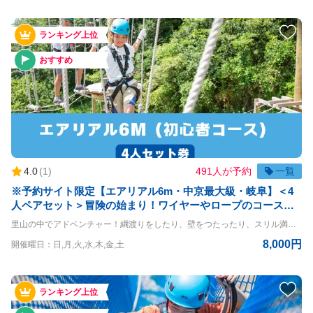
ランキング上位
おすすめ
4.0
(
1
)
491人が予約
一覧
※予約サイト限定【エアリアル6m・中京最大級・岐阜】＜4
人ペアセット＞冒険の始まり！ワイヤーやロープのコースを
クリアしよう！※予約期限は体験日前日までとなります
里山の中でアドベンチャー！綱渡りをしたり、壁をつたったり、スリル満点の空中大冒険！ エアリアル6m体験コースです。 4名様一緒にご体験いただけるお得なプランです。 ・体験時間を分けることはできません ・体験コースを分けることはできません ◇コースの詳細◇ 高さ：6m ◇利用条件◇ 小学生以上 体重20kg~120kg 身長120cm以上 ※140cm以下は同伴者が必要（同伴者も有料） ＝＝＝＝ 〇PANZAぎふ清流里山公園 PANZAぎふ清流里山公園は、自然豊かな里山の景観を楽しめるアウトドア施設です。 広大な公園内には、木々に囲まれた冒険アスレチック「MegaZIP」「Aerial」「SkyJAM」があり、子供から大人まで楽しめるアクティビティが満載です。 高所アスレチックやジップラインなど、スリル満点のチャレンジが待っており、初心者から上級者まで幅広く楽しめます。 家族や友人と一緒に、都会の喧騒を離れてアクティブに過ごす一日を満喫できる、岐阜県の魅力を堪能できるスポットです。
8,000円
開催曜日：日,月,火,水,木,金,土
ランキング上位