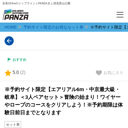
全長333mのジップライン | PANZAぎふ清流里山公園
HOME
予約サイト限定のお得なセット券
※予約サイト限定【
カテゴリー
予約サイト限定のお得なセット券
単品券【まずは気になる体験のみ】
おすすめ
特集
5.0
(
2
)
お気に入り
【夏のスタッフ体験】1日限りのドキドキワクワクのスタッフ体験
※予約サイト限定【エアリアル6m・中京最大級・
岐阜】＜3人ペアセット＞冒険の始まり！ワイヤー
人気ランキング
やロープのコースをクリアしよう！※予約期限は体
験日前日までとなります
おすすめ
セット券