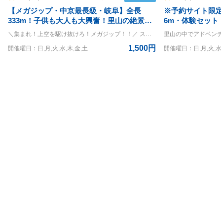
【メガジップ・中京最長級・岐阜】全長
※予約サイト限
333m！子供も大人も大興奮！里山の絶景を
6m・体験セッ
一気に滑り降りよう！
心者コース＞大
＼集まれ！上空を駆け抜けろ！メガジップ！！／ スタート地点への階段を登っていくときからすでにドキドキが止まらない！ いつものジップラインよりも更に大きいから快感も倍増！！ ◇ラインの詳細◇ ライン：全長333m 最高地上高：8m ◇利用条件◇ 体重20kg~120kg ※但し、上記をクリアされている方でもハーネスが身体にフィットしない方は参加することができません ＝＝＝＝ 〇PANZAぎふ清流里山公園 PANZAぎふ清流里山公園は、自然豊かな里山の景観を楽しめるアウトドア施設です。 広大な公園内には、木々に囲まれた冒険アスレチック「MegaZIP」「Aerial」「SkyJAM」があり、子供から大人まで楽しめるアクティビティが満載です。 高所アスレチックやジップラインなど、スリル満点のチャレンジが待っており、初心者から上級者まで幅広く楽しめます。 家族や友人と一緒に、都会の喧騒を離れてアクティブに過ごす一日を満喫できる、岐阜県の魅力を堪能できるスポットです
リル満点なアク
1,500円
開催曜日：日,月,火,水,木,金,土
開催曜日：日,月,火,水