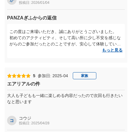
投稿日: 2026/01/04
PANZAぎふからの返信
この度はご来場いただき、誠にありがとうございました。
初めてのアクティビティ、そして高い所に少し不安を感じな
がらのご参加だったとのことですが、安心して体験していた
だけたと伺い、大変嬉しく拝読しました。
もっと見る
スタッフの説明やサポートによって緊張の中でも挑戦し、最
後には達成感を感じていただけたことは、私たちにとって何
よりの喜びです。
5
参加日: 2025-04
家族
また、お子さまたちが真剣な表情で取り組まれていたご様子
エアリアルの件
から、ご家族皆さまで特別な時間を共有していただけたこと
が伝わってきました。
大人も子どもも一緒に楽しめる内容だったので次回も行きたい
なと思います
「またやりたい」と思っていただけたことを励みに、これか
らも安心して楽しめる環境づくりに努めてまいります。
ぜひまたご家族で挑戦しにいらしてください。スタッフ一
コウジ
コ
投稿日: 2025/04/28
同、心よりお待ちしております。