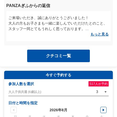
PANZAぎふからの返信
ご来場いただき、誠にありがとうございました！
大人の方もお子さまも一緒に楽しんでいただけたとのこと、
スタッフ一同とてもうれしく思っております。
もっと見る
「次回も行きたい」と思っていただけたことが、私たちにと
って何よりの励みです。
季節によってまた違った景色や楽しみ方もございますので、
クチコミ一覧
ぜひまた遊びにいらしてくださいね！
今すぐ予約する
参加人数を選択
517人が予約
3
大人子供共通 (6歳以上)
日付と時間を指定
2026年8月
日
月
火
水
木
金
土