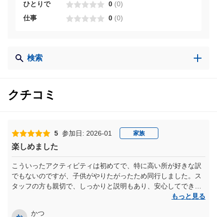
ひとりで
0
(
0
)
仕事
0
(
0
)
検索
クチコミ
5
参加日: 2026-01
家族
楽しめました
こういったアクティビティは初めてで、特に高い所が好きな訳
でもないのですが、子供がやりたがったため同行しました。ス
タッフの方も親切で、しっかりと説明もあり、安心してできま
した。はじめは緊張しましたが、終わった時には達成感があり
もっと見る
良かったです。子供達もいつになく緊張した面持ちで真剣にプ
かつ
レイしていました。楽しかったのでまたやりたいそうです。
か