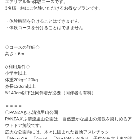
エアリアル6m体験コースです。
3名様一緒にご体験いただけるお得なプランです。
・体験時間を分けることはできません
・体験コースを分けることはできません
◇コースの詳細◇
高さ：6m
◇利用条件◇
小学生以上
体重20kg~120kg
身長120cm以上
※140cm以下は同伴者が必要（同伴者も有料）
＝＝＝＝
〇PANZAぎふ清流里山公園
PANZAぎふ清流里山公園は、自然豊かな里山の景観を楽しめるア
ウトドア施設です。
広大な公園内には、木々に囲まれた冒険アスレチック
「MegaZIP」「Aerial」「SkyJAM」があり、子供から大人まで楽