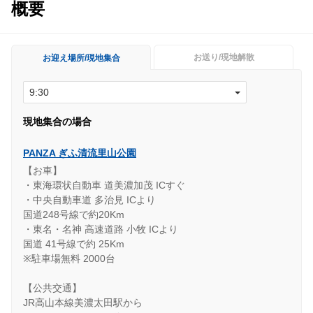
概要
お送り/現地解散
お迎え場所/現地集合
現地集合の場合
PANZA ぎふ清流里山公園
【お車】
・東海環状自動車 道美濃加茂 ICすぐ
・中央自動車道 多治見 ICより
国道248号線で約20Km
・東名・名神 高速道路 小牧 ICより
国道 41号線で約 25Km
※駐車場無料 2000台
【公共交通】
JR高山本線美濃太田駅から