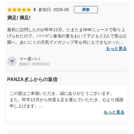
ンジされたとのこと、本当に素晴らしいですね。
「やってみてよかった！」というお言葉や、お二人とも大満
5
参加日: 2026-05
家族
足いただけたご様子を拝見し、私たちも大変嬉しく、励みに
満足! 満足!
なります。
最初に訪問したのが昨年12月。たまたまNHKニュースで取り上
当施設では、このような挑戦の中で生まれる達成感や「でき
げられたので、バーゲン参加の妻をおいて子どもと2人で里山公
た！」という経験を大切にしており、それが自信へとつなが
園へ。あいにくの天気でメガジップ等も何にもできなかったで
っていくと考えております。
すが、ソフトクリームの美味しさに脱帽・・・美味しかったで
もっと見る
今回のご体験が、お子様たちのこれからの様々なチャレンジ
す。それから2月にメガジップを経験して係の方の丁寧な指導に
への後押しとなっておりましたら幸いです。
マー君パパ
脱帽・・・餌やりも昭和レトロな施設も大いに楽しみました。3
マ
投稿日: 2026/05/11
月には妻も訪問、船にも乗ってソフトクリームを堪能し、今回5
ぜひまたご家族皆様で、新たな挑戦を楽しみにいらしてくだ
月は早くも4回目・・・名古屋からのドライブも快適の一語で
さい。
PANZAぎふからの返信
す。きなこ揚げパン、唐揚げ定食も本当に美味しかったです。
スタッフ一同、心よりお待ちしております。
良い母の日になりました。じいじ、ばあばも連れてきてあげた
いなぁ・・・
この度はご来場いただき、誠にありがとうございます。
また、昨年12月から何度も足を運んでいただき、心より感謝
申し上げます。
もっと見る
初めてご来場いただいた際はあいにくのお天気の中でのご利
用だったとのことですが、その中でもソフトクリームをお楽
しみいただけたこと、そしてその後もメガジップラインや園