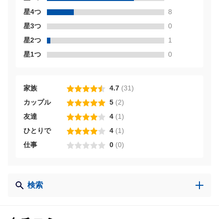
星4つ
8
星3つ
0
星2つ
1
星1つ
0
家族
4.7
(
31
)
カップル
5
(
2
)
友達
4
(
1
)
ひとりで
4
(
1
)
仕事
0
(
0
)
検索