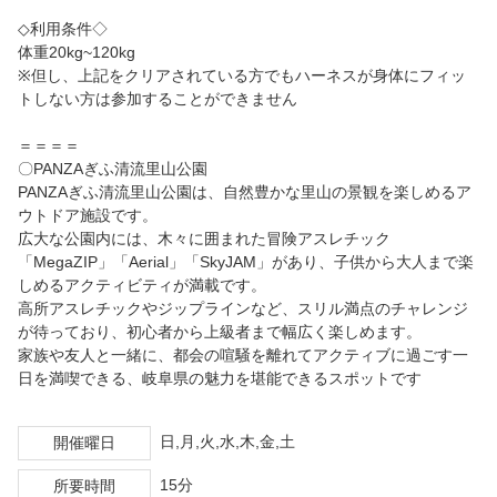
◇利用条件◇
体重20kg~120kg
※但し、上記をクリアされている方でもハーネスが身体にフィッ
トしない方は参加することができません
＝＝＝＝
〇PANZAぎふ清流里山公園
PANZAぎふ清流里山公園は、自然豊かな里山の景観を楽しめるア
ウトドア施設です。
広大な公園内には、木々に囲まれた冒険アスレチック
「MegaZIP」「Aerial」「SkyJAM」があり、子供から大人まで楽
しめるアクティビティが満載です。
高所アスレチックやジップラインなど、スリル満点のチャレンジ
が待っており、初心者から上級者まで幅広く楽しめます。
家族や友人と一緒に、都会の喧騒を離れてアクティブに過ごす一
日を満喫できる、岐阜県の魅力を堪能できるスポットです
日,月,火,水,木,金,土
開催曜日
15分
所要時間