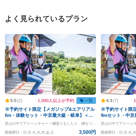
よく見られているプラン
5.0
(
2
)
1,000人以上が予約
一覧
4.3
(
7
)
※予約サイト限定【メガジップ&エアリアル
※予約サイト限
6m・体験セット・中京最大級・岐阜】＜初
9mセット・中
心者コース＞大冒険が待っている☆爽快とス
ース＞大冒険が
里山の中でアドベンチャー！綱渡りをしたり、網をつたったり、スリル満点の空中大冒険！ メガジップ&エアリアル6m・体験コースです。 おひとりさまはもちろん、団体様も参加OK！お待ちしております ◇メガジップの詳細◇ ライン：全長333m 最高地上高：8m ◇エアリアルコースの詳細◇ 高さ：6m ◇利用条件◇ 小学生以上 体重20kg~120kg 身長120cm以上 ※140cm以下は同伴者が必要（同伴者も有料） ※但し、上記をクリアされている方でもハーネスが身体にフィットしない方は参加することができません ＝＝＝＝ 〇PANZAぎふ清流里山公園 PANZAぎふ清流里山公園は、自然豊かな里山の景観を楽しめるアウトドア施設です。 広大な公園内には、木々に囲まれた冒険アスレチック「MegaZIP」「Aerial」「SkyJAM」があり、子供から大人まで楽しめるアクティビティが満載です。 高所アスレチックやジップラインなど、スリル満点のチャレンジが待っており、初心者から上級者まで幅広く楽しめます。 家族や友人と一緒に、都会の喧騒を離れてアクティブに過ごす一日を満喫できる、岐阜県の魅力を堪能できるスポットです。
リル満点なアクティビティコース！
点なアクティビ
3,500円
開催曜日：日,月,火,水,木,金,土
開催曜日：日,月,火,水