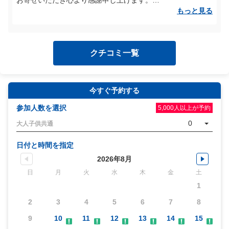
お寄せいただき心より感謝申し上げます。
てもらい、安心できたそうです。
もっと見る
大変そうなので受付だけ、来た人がわかるようになっていると
当日はご予約のうえお越しいただいたにも関わらず、受付時
スムーズかと思います。
のご案内が分かりづらく、ご不安やご不便をおかけしてしま
岐阜なのでまた利用します。
い大変申し訳ございませんでした。
クチコミ一覧
お並びいただく場所や受付の流れ、また待機場所のご案内が
十分でなかったことにより、混乱を招いてしまいましたこ
と、深くお詫び申し上げます。
いただいたご意見の通り、案内表示や待機列の明確化など、
今すぐ予約する
初めてのお客様にも分かりやすい導線づくりについて、今後
の改善課題として真摯に取り組んでまいります。
参加人数を選択
5,000人以上が予約
0
大人子供共通
そのような中でも、体験中のスタッフの対応や安全確認、写
真撮影のお手伝い、ヤグラでのサポートについて温かいお言
日付と時間を指定
葉をいただき、大変嬉しく拝見いたしました。
2026年8月
お子様にも安心してご体験いただけたとのこと、何よりでご
ざいます。
日
月
火
水
木
金
土
1
今後は、受付から体験終了まで一貫して安心してお過ごしい
2
3
4
5
6
7
8
ただけるよう、サービス全体の向上に努めてまいります。
改めまして貴重なご意見をありがとうございました。
9
10
11
12
13
14
15