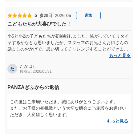
スタート前の一瞬の迷いや足がすくむ感覚は、多くのお客様
が感じられるポイントですが、そこから一歩踏み出された瞬
間の爽快感は、まさに特別な体験ですよね。
5
参加日: 2026-05
家族
「スパイダーマンのごとく飛んでいる」と感じていただけた
こどもたちが大喜びでした！
とのこと、その臨場感あふれるご感想を大変嬉しく拝見いた
しました。
小5と小2の子どもたちが初挑戦しました。怖がっていてリタイ
ヤするかなとも思いましたが、スタッフのお兄さんお姉さんの
また、「爽快、爽快、爽快」と感じていただけたこと、そし
励ましのおかげで、思い切ってチャレンジすることができまし
て「いい経験になった」とのお言葉は、私たちにとって何よ
た。やってみてよかった！とふたりとも大満足でした。
もっと見る
りの励みでございます。
当施設では、このように少し勇気のいる挑戦の先にある達成
たかはし
た
投稿日: 2026/05/31
感や非日常の体験を大切にしております。
ぜひまた季節や景色の変化とともに、違った魅力もお楽しみ
PANZAぎふからの返信
いただければと思います。
スタッフ一同、またのご来場を心よりお待ちしております。
この度はご来場いただき、誠にありがとうございます。
また、お子様の初挑戦という大切な機会に当施設をお選びい
ただき、大変嬉しく思います。
もっと見る
最初は怖さもある中でのご体験だったかと思いますが、スタ
ッフの声かけをきっかけに一歩を踏み出し、最後までチャレ