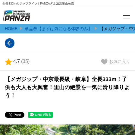
全長333mのジップライン | PANZAぎふ清流里山公園
HOME
単品券【まずは気になる体験のみ】
【メガジップ・中
カテゴリー
予約サイト限定のお得なセット券
単品券【まずは気になる体験のみ】
4.7
(
35
)
お気に入り
特集
【メガジップ・中京最長級・岐阜】全長333m！子
【夏のスタッフ体験】1日限りのドキドキワクワクのスタッフ体験
供も大人も大興奮！里山の絶景を一気に滑り降りよ
う！
人気ランキング
おすすめ