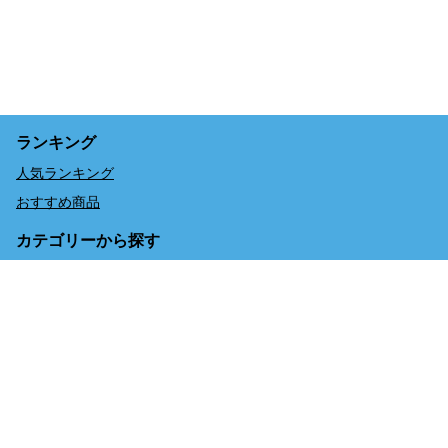
ランキング
人気ランキング
おすすめ商品
カテゴリーから探す
予約サイト限定のお得なセット券
予約する
単品券【まずは気になる体験のみ】
特集
【夏のスタッフ体験】1日限りのドキドキワクワクのスタッ
フ体験
メールにてお問い合わせください