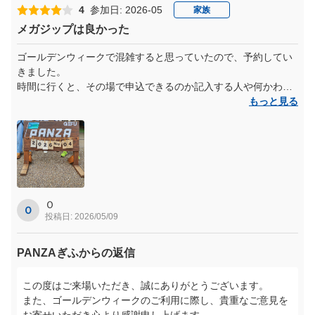
内の体験を重ねていただいているご様子を、大変嬉しく拝見
4
参加日: 2026-05
家族
いたしました。
メガジップは良かった
2月のメガジップでのご体験やスタッフの対応、3月にはご家
族でのご来場、そして今回で4回目のご利用とのこと、本当
ゴールデンウィークで混雑すると思っていたので、予約してい
にありがとうございます。
きました。
時間に行くと、その場で申込できるのか記入する人や何かわか
また、お食事や園内の雰囲気、ドライブも含めて一日を通し
らず並ぶ人、予約はどこに並ぶのかわからず、スタッフも体験
もっと見る
てお楽しみいただけていること、そして「良い母の日になり
者に説明やハーネス装着で出払っている状態でした。
ました」とのお言葉は、私たちにとって何より嬉しいお言葉
予約時間も迫ってきていたので、それぞれどこで待てば対応し
です。
てもらえるか、プレートを立てて区別して待たせるなど指示が
当施設での時間が、ご家族皆様の思い出として積み重なって
欲しかったです。そのあとは、時間まで5分なのに、また外で待
いることに、心より感謝いたします。
ってくださいと指示されましたが、時間になったときも中へ来
ても結局指示はなく、こちらからロッカーを使用していいのか
これからも、世代を超えて皆様に楽しんでいただける場所で
など、スタッフを見つけて確認させていただきました。
Ｏ
Ｏ
あり続けられるよう努めてまいります。
投稿日: 2026/05/09
ぜひ次回は、じいじ・ばあばもご一緒にお越しくださいま
始まってしまえば、スタッフの方は対応がよくハーネス装着時
せ。
も苦しくないか確認され、写真を撮りたいときも、代わりに撮
PANZAぎふからの返信
っていただき、とても助かりました。写真に人が入りそうだ
スタッフ一同、またのご来場を心よりお待ちしております。
と、声をかけてくれたりありがたかったです。
この度はご来場いただき、誠にありがとうございます。
ヤグラの場所の方も対応がよく、1人なのに心配だったハーネス
また、ゴールデンウィークのご利用に際し、貴重なご意見を
の締めも確認してもらい、後から行った子どもたちも声かけし