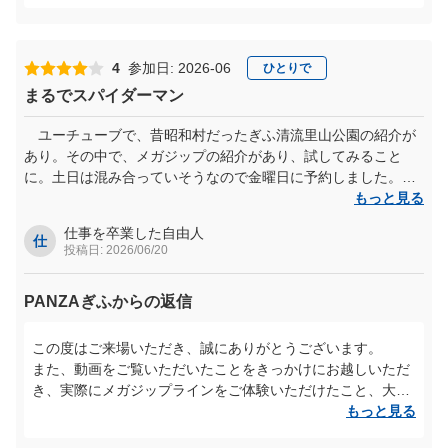
酷暑の中でのご利用にも関わらず、スピード感や風の気持ち
よさを感じていただき、「あっという間でもう一度やりた
い」と思っていただけたことは、私たちにとって何よりの励
みでございます。
4
参加日: 2026-06
ひとりで
ジップラインならではの爽快感を体感していただけたご様子
まるでスパイダーマン
が伝わり、大変嬉しく拝見いたしました。
ユーチューブで、昔昭和村だったぎふ清流里山公園の紹介が
一方で、暑さの影響でおかわりを断念されたとのこと、心苦
あり。その中で、メガジップの紹介があり、試してみること
しく思います。
に。土日は混み合っていそうなので金曜日に予約しました。高
今後はより快適にお楽しみいただけるよう、暑さ対策やご案
いところから滑り降りるのですが、一瞬足がすくみそうになり
もっと見る
内の工夫にも努めてまいります。
ましたが、思い切って足を踏み出した瞬間、公園の建物の上を
仕事を卒業した自由人
スパイダーマンのごとく飛んでいる。爽快、爽快、爽快で、い
仕
投稿日: 2026/06/20
ぜひ次回は、気候の良い季節にもお越しいただき、スタート
い経験になりました。
地点までの移動も含めて、存分に“おかわり体験”をお楽しみ
いただければ幸いです。
PANZAぎふからの返信
スタッフ一同、またのご来場を心よりお待ちしております。
この度はご来場いただき、誠にありがとうございます。
また、動画をご覧いただいたことをきっかけにお越しいただ
き、実際にメガジップラインをご体験いただけたこと、大変
嬉しく思います。
もっと見る