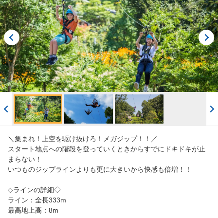
閲覧履歴
ご案内
English
ログイン/予約確認
＼集まれ！上空を駆け抜けろ！メガジップ！！／
スタート地点への階段を登っていくときからすでにドキドキが止
まらない！
いつものジップラインよりも更に大きいから快感も倍増！！
◇ラインの詳細◇
ライン：全長333m
最高地上高：8m