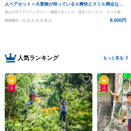
人ペアセット＞大冒険が待っている☆爽快とスリル満点なア
クティビティコース！※予約期限は体験日前日までとなりま
里山の中でアドベンチャー！綱渡りをしたり、壁をつたったり、スリル満点の空中大冒険！ エアリアル9m体験コースです。 4名様一緒にご体験いただけるお得なプランです。 ◇コースの詳細◇ 高さ：9m ◇利用条件◇ 小学生以上 体重30kg~120kg 身長120cm以上 ※140cm以下は同伴者が必要（同伴者も有料） ＝＝＝＝ 〇PANZAぎふ清流里山公園 PANZAぎふ清流里山公園は、自然豊かな里山の景観を楽しめるアウトドア施設です。 広大な公園内には、木々に囲まれた冒険アスレチック「MegaZIP」「Aerial」「SkyJAM」があり、子供から大人まで楽しめるアクティビティが満載です。 高所アスレチックやジップラインなど、スリル満点のチャレンジが待っており、初心者から上級者まで幅広く楽しめます。 家族や友人と一緒に、都会の喧騒を離れてアクティブに過ごす一日を満喫できる、岐阜県の魅力を堪能できるスポットです。
す
8,000円
開催曜日：日,月,火,水,木,金,土
人気ランキング
もっと見る
1
2