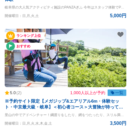
岐阜県の大人気アクティビティ施設のPANZAぎふ 今年はスタッフ体験でPANZAの内側をのぞいちゃおう！ ◇ジップラインの詳細◇ ライン：全長333m 最高地上高：8m ◇エアリアルコースの詳細◇ 高さ：6mまたは9m ◇利用条件◇ 小学生以上 体重20kg~120kg 身長120cm以上 ※9mコースでのスタッフ体験希望者は↓ 小学生以上 体重30kg~120kg 身長120cm以上 ※同伴者も有料 ※お子さんが親族の方を疑似サポートする体験となります。親族の方の参加は必須です。 ◇体験及び流れについての詳細◇ ・受付 ・自己紹介、任命式（PANZAジュニアスタッフ） ・内容説明 ・受付練習 ・安全講習 ・ハーネス練習 ・プレスクール披露（メガジップ） ・メガジップ手本体験 ・ゴール体験 ・リカバリー体験 ・コース案内（エアリアル体験） ・ハーネス取り付け（スタッフ） ・簡略式プレスクール講習 ・親御さん受付 ・親御さんハーネス取り付け ・プレ披露 ・親御さん体験＆お子さんサポート（一緒についていき危険な行動をしないか監視） ・9m下降体験 ・ジュニアスタッフ証明パス授与 ・レポートの台紙とまとめを譲渡 ＝＝＝＝ 〇PANZAぎふ清流里山公園 PANZAぎふ清流里山公園は、自然豊かな里山の景観を楽しめるアウトドア施設です。 広大な公園内には、木々に囲まれた冒険アスレチック「MegaZIP」「Aerial」「SkyJAM」があり、子供から大人まで楽しめるアクティビティが満載です。 高所アスレチックやジップラインなど、スリル満点のチャレンジが待っており、初心者から上級者まで幅広く楽しめます。 家族や友人と一緒に、都会の喧騒を離れてアクティブに過ごす一日を満喫できる、岐阜県の魅力を堪能できるスポットです。
5,000円
開催曜日：日,月,火,土
ランキング上位
おすすめ
5.0
(
2
)
1,000人以上が予約
一覧
※予約サイト限定【メガジップ&エアリアル6m・体験セッ
ト・中京最大級・岐阜】＜初心者コース＞大冒険が待ってい
る☆爽快とスリル満点なアクティビティコース！
里山の中でアドベンチャー！綱渡りをしたり、網をつたったり、スリル満点の空中大冒険！ メガジップ&エアリアル6m・体験コースです。 おひとりさまはもちろん、団体様も参加OK！お待ちしております ◇メガジップの詳細◇ ライン：全長333m 最高地上高：8m ◇エアリアルコースの詳細◇ 高さ：6m ◇利用条件◇ 小学生以上 体重20kg~120kg 身長120cm以上 ※140cm以下は同伴者が必要（同伴者も有料） ※但し、上記をクリアされている方でもハーネスが身体にフィットしない方は参加することができません ＝＝＝＝ 〇PANZAぎふ清流里山公園 PANZAぎふ清流里山公園は、自然豊かな里山の景観を楽しめるアウトドア施設です。 広大な公園内には、木々に囲まれた冒険アスレチック「MegaZIP」「Aerial」「SkyJAM」があり、子供から大人まで楽しめるアクティビティが満載です。 高所アスレチックやジップラインなど、スリル満点のチャレンジが待っており、初心者から上級者まで幅広く楽しめます。 家族や友人と一緒に、都会の喧騒を離れてアクティブに過ごす一日を満喫できる、岐阜県の魅力を堪能できるスポットです。
3,500円
開催曜日：日,月,火,水,木,金,土