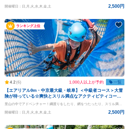
2,500円
開催曜日：日,月,火,水,木,金,土
ランキング上位
4.2
(
6
)
1,000人以上が予約
一覧
【エアリアル9m・中京最大級・岐阜】＜中級者コース＞大冒
険が待っている☆爽快とスリル満点なアクティビティコー
ス！
里山の中でアドベンチャー！綱渡りをしたり、網をつたったり、スリル満点の空中大冒険！ エアリアル9m体験コースです。 おひとりさまはもちろん、団体様も参加OK！お待ちしております ◇コースの詳細◇ 高さ：9m ◇利用条件◇ 小学生以上 体重30kg~120kg 身長120cm以上 ※140cm以下は同伴者が必要（同伴者も有料） ＝＝＝＝ 〇PANZAぎふ清流里山公園 PANZAぎふ清流里山公園は、自然豊かな里山の景観を楽しめるアウトドア施設です。 広大な公園内には、木々に囲まれた冒険アスレチック「MegaZIP」「Aerial」「SkyJAM」があり、子供から大人まで楽しめるアクティビティが満載です。 高所アスレチックやジップラインなど、スリル満点のチャレンジが待っており、初心者から上級者まで幅広く楽しめます。 家族や友人と一緒に、都会の喧騒を離れてアクティブに過ごす一日を満喫できる、岐阜県の魅力を堪能できるスポットです。
2,500円
開催曜日：日,月,火,水,木,金,土