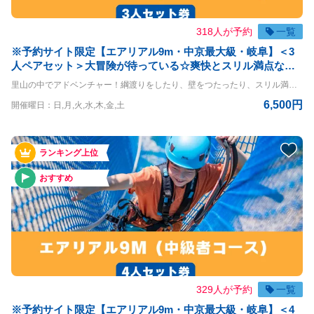
318人が予約
一覧
※予約サイト限定【エアリアル9m・中京最大級・岐阜】＜3
人ペアセット＞大冒険が待っている☆爽快とスリル満点なア
クティビティ※予約期限は体験前日までとなりますコース！
里山の中でアドベンチャー！綱渡りをしたり、壁をつたったり、スリル満点の空中大冒険！ エアリアル9m体験コースです。 3名様一緒にご体験いただけるお得なプランです。 ◇コースの詳細◇ 高さ：9m ◇利用条件◇ 小学生以上 体重30kg~120kg 身長120cm以上 ※140cm以下は同伴者が必要（同伴者も有料） ＝＝＝＝ 〇PANZAぎふ清流里山公園 PANZAぎふ清流里山公園は、自然豊かな里山の景観を楽しめるアウトドア施設です。 広大な公園内には、木々に囲まれた冒険アスレチック「MegaZIP」「Aerial」「SkyJAM」があり、子供から大人まで楽しめるアクティビティが満載です。 高所アスレチックやジップラインなど、スリル満点のチャレンジが待っており、初心者から上級者まで幅広く楽しめます。 家族や友人と一緒に、都会の喧騒を離れてアクティブに過ごす一日を満喫できる、岐阜県の魅力を堪能できるスポットです。
6,500円
開催曜日：日,月,火,水,木,金,土
ランキング上位
おすすめ
329人が予約
一覧
※予約サイト限定【エアリアル9m・中京最大級・岐阜】＜4