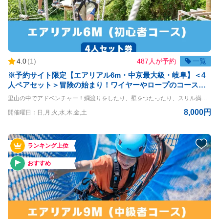
4.0
(
1
)
487人が予約
一覧
※予約サイト限定【エアリアル6m・中京最大級・岐阜】＜4
人ペアセット＞冒険の始まり！ワイヤーやロープのコースを
クリアしよう！※予約期限は体験日前日までとなります
里山の中でアドベンチャー！綱渡りをしたり、壁をつたったり、スリル満点の空中大冒険！ エアリアル6m体験コースです。 4名様一緒にご体験いただけるお得なプランです。 ・体験時間を分けることはできません ・体験コースを分けることはできません ◇コースの詳細◇ 高さ：6m ◇利用条件◇ 小学生以上 体重20kg~120kg 身長120cm以上 ※140cm以下は同伴者が必要（同伴者も有料） ＝＝＝＝ 〇PANZAぎふ清流里山公園 PANZAぎふ清流里山公園は、自然豊かな里山の景観を楽しめるアウトドア施設です。 広大な公園内には、木々に囲まれた冒険アスレチック「MegaZIP」「Aerial」「SkyJAM」があり、子供から大人まで楽しめるアクティビティが満載です。 高所アスレチックやジップラインなど、スリル満点のチャレンジが待っており、初心者から上級者まで幅広く楽しめます。 家族や友人と一緒に、都会の喧騒を離れてアクティブに過ごす一日を満喫できる、岐阜県の魅力を堪能できるスポットです。
8,000円
開催曜日：日,月,火,水,木,金,土
ランキング上位
おすすめ