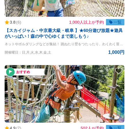
3.8
(
6
)
1,000人以上が予約
一覧
【スカイジャム・中京最大級・岐阜 】★60分遊び放題★遊具
がいっぱい！森の中で心ゆくまで楽しもう♪
ネットやボルダリングなどが集結！ 跳ねたり壁をつたったり、わくわく冒険が今ここにある！ 高さ3mだからスリルも◎ 幼い子も思う存分楽しもう！！ ☆60分間遊び放題だから心ゆくまで楽しめます☆ ◇コースの詳細◇ 高さ：3m ぴょんぴょんネット、ボルダリング、ボール（固定）、丸太、くぐり抜けロープ ◇利用条件◇ 3歳以上 体重10kg~30kg未満 ※小学生未満は保護者同伴（同伴者も有料） ＝＝＝＝ 〇PANZAぎふ清流里山公園 PANZAぎふ清流里山公園は、自然豊かな里山の景観を楽しめるアウトドア施設です。 広大な公園内には、木々に囲まれた冒険アスレチック「MegaZIP」「Aerial」「SkyJAM」があり、子供から大人まで楽しめるアクティビティが満載です。 高所アスレチックやジップラインなど、スリル満点のチャレンジが待っており、初心者から上級者まで幅広く楽しめます。 家族や友人と一緒に、都会の喧騒を離れてアクティブに過ごす一日を満喫できる、岐阜県の魅力を堪能できるスポットです
1,000円
開催曜日：日,月,火,水,木,金,土
おすすめ
4.9
(
7
)
502人が予約
一覧