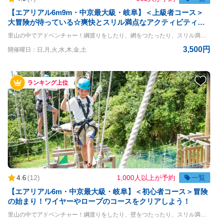
【エアリアル6m9m・中京最大級・岐阜】＜上級者コース＞
大冒険が待っている☆爽快とスリル満点なアクティビティコ
ース！
里山の中でアドベンチャー！綱渡りをしたり、網をつたったり、スリル満点の空中大冒険！ エアリアル6m&9m体験コースです。 おひとりさまはもちろん、団体様も参加OK！お待ちしております ◇コースの詳細◇ 高さ：6m&9m ◇利用条件◇ 小学生以上 体重30kg~120kg 身長120cm以上 ※140cm以下は同伴者が必要（同伴者も有料） ＝＝＝＝ 〇PANZAぎふ清流里山公園 PANZAぎふ清流里山公園は、自然豊かな里山の景観を楽しめるアウトドア施設です。 広大な公園内には、木々に囲まれた冒険アスレチック「MegaZIP」「Aerial」「SkyJAM」があり、子供から大人まで楽しめるアクティビティが満載です。 高所アスレチックやジップラインなど、スリル満点のチャレンジが待っており、初心者から上級者まで幅広く楽しめます。 家族や友人と一緒に、都会の喧騒を離れてアクティブに過ごす一日を満喫できる、岐阜県の魅力を堪能できるスポットです。
3,500円
開催曜日：日,月,火,水,木,金,土
ランキング上位
4.6
(
12
)
1,000人以上が予約
一覧
【エアリアル6m・中京最大級・岐阜】＜初心者コース＞冒険
の始まり！ワイヤーやロープのコースをクリアしよう！
里山の中でアドベンチャー！綱渡りをしたり、壁をつたったり、スリル満点の空中大冒険！ エアリアル6m体験コースです。 おひとりさまはもちろん、団体様も参加OK！お待ちしております ◇コースの詳細◇ 高さ：6m ◇利用条件◇ 小学生以上 体重20kg~120kg 身長120cm以上 ※140cm以下は同伴者が必要（同伴者も有料） ＝＝＝＝ 〇PANZAぎふ清流里山公園 PANZAぎふ清流里山公園は、自然豊かな里山の景観を楽しめるアウトドア施設です。 広大な公園内には、木々に囲まれた冒険アスレチック「MegaZIP」「Aerial」「SkyJAM」があり、子供から大人まで楽しめるアクティビティが満載です。 高所アスレチックやジップラインなど、スリル満点のチャレンジが待っており、初心者から上級者まで幅広く楽しめます。 家族や友人と一緒に、都会の喧騒を離れてアクティブに過ごす一日を満喫できる、岐阜県の魅力を堪能できるスポットです。