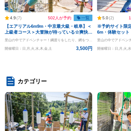
4.9
(
7
)
502人が予約
一覧
5.0
(
2
)
【エアリアル6m9m・中京最大級・岐阜】＜
※予約サイト限
上級者コース＞大冒険が待っている☆爽快と
6m・体験セッ
スリル満点なアクティビティコース！
心者コース＞大
里山の中でアドベンチャー！綱渡りをしたり、網をつたったり、スリル満点の空中大冒険！ エアリアル6m&9m体験コースです。 おひとりさまはもちろん、団体様も参加OK！お待ちしております ◇コースの詳細◇ 高さ：6m&9m ◇利用条件◇ 小学生以上 体重30kg~120kg 身長120cm以上 ※140cm以下は同伴者が必要（同伴者も有料） ＝＝＝＝ 〇PANZAぎふ清流里山公園 PANZAぎふ清流里山公園は、自然豊かな里山の景観を楽しめるアウトドア施設です。 広大な公園内には、木々に囲まれた冒険アスレチック「MegaZIP」「Aerial」「SkyJAM」があり、子供から大人まで楽しめるアクティビティが満載です。 高所アスレチックやジップラインなど、スリル満点のチャレンジが待っており、初心者から上級者まで幅広く楽しめます。 家族や友人と一緒に、都会の喧騒を離れてアクティブに過ごす一日を満喫できる、岐阜県の魅力を堪能できるスポットです。
リル満点なアク
3,500円
開催曜日：日,月,火,水,木,金,土
開催曜日：日,月,火,水
カテゴリー