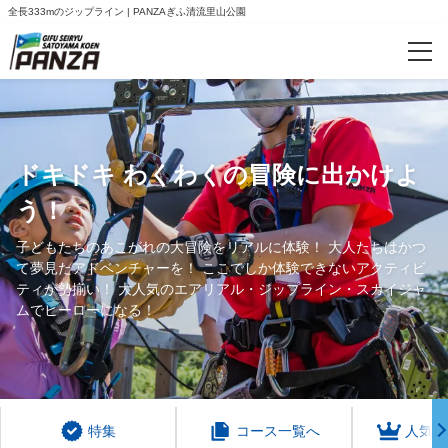
全長333mのジップライン | PANZAぎふ清流里山公園
カテゴリー
予約サイト限定のお得なセット券
ドキドキ わくわくの冒険に出かけよ
単品券【まずは気になる体験のみ】
う！
特集
子どもたちのあこがれの大冒険をリアルに体験！ 大人たちはかつ
て夢見たアドベンチャーを！ ここでしか体験できないアクティビ
【夏のスタッフ体験】1日限りのドキドキワクワクのスタッフ体験
ティが勢揃い！ 大人気のエアリアル・ジップライン・スカイジャ
ムでヒーローになる！
人気ランキング
おすすめ
特集
コース一覧へ
人気ラ