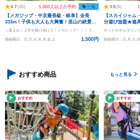
4.7
(
35
)
5,000人以上が予約
一覧
3.8
(
6
)
【メガジップ・中京最長級・岐阜】全長
【スカイジャム・
333m！子供も大人も大興奮！里山の絶景を
分遊び放題★遊
一気に滑り降りよう！
くまで楽しもう♪
＼集まれ！上空を駆け抜けろ！メガジップ！！／ スタート地点への階段を登っていくときからすでにドキドキが止まらない！ いつものジップラインよりも更に大きいから快感も倍増！！ ◇ラインの詳細◇ ライン：全長333m 最高地上高：8m ◇利用条件◇ 体重20kg~120kg ※但し、上記をクリアされている方でもハーネスが身体にフィットしない方は参加することができません ＝＝＝＝ 〇PANZAぎふ清流里山公園 PANZAぎふ清流里山公園は、自然豊かな里山の景観を楽しめるアウトドア施設です。 広大な公園内には、木々に囲まれた冒険アスレチック「MegaZIP」「Aerial」「SkyJAM」があり、子供から大人まで楽しめるアクティビティが満載です。 高所アスレチックやジップラインなど、スリル満点のチャレンジが待っており、初心者から上級者まで幅広く楽しめます。 家族や友人と一緒に、都会の喧騒を離れてアクティブに過ごす一日を満喫できる、岐阜県の魅力を堪能できるスポットです
1,500円
開催曜日：日,月,火,水,木,金,土
開催曜日：日,月,火,水
おすすめ商品
もっと見る
おすすめ
おすすめ