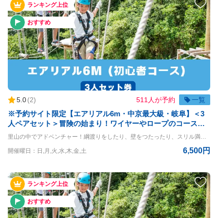
ランキング上位
おすすめ
5.0
(
2
)
511人が予約
一覧
※予約サイト限定【エアリアル6m・中京最大級・岐阜】＜3
人ペアセット＞冒険の始まり！ワイヤーやロープのコースを
クリアしよう！※予約期限は体験日前日までとなります
里山の中でアドベンチャー！綱渡りをしたり、壁をつたったり、スリル満点の空中大冒険！ エアリアル6m体験コースです。 3名様一緒にご体験いただけるお得なプランです。 ・体験時間を分けることはできません ・体験コースを分けることはできません ◇コースの詳細◇ 高さ：6m ◇利用条件◇ 小学生以上 体重20kg~120kg 身長120cm以上 ※140cm以下は同伴者が必要（同伴者も有料） ＝＝＝＝ 〇PANZAぎふ清流里山公園 PANZAぎふ清流里山公園は、自然豊かな里山の景観を楽しめるアウトドア施設です。 広大な公園内には、木々に囲まれた冒険アスレチック「MegaZIP」「Aerial」「SkyJAM」があり、子供から大人まで楽しめるアクティビティが満載です。 高所アスレチックやジップラインなど、スリル満点のチャレンジが待っており、初心者から上級者まで幅広く楽しめます。 家族や友人と一緒に、都会の喧騒を離れてアクティブに過ごす一日を満喫できる、岐阜県の魅力を堪能できるスポットです。
6,500円
開催曜日：日,月,火,水,木,金,土
ランキング上位
おすすめ