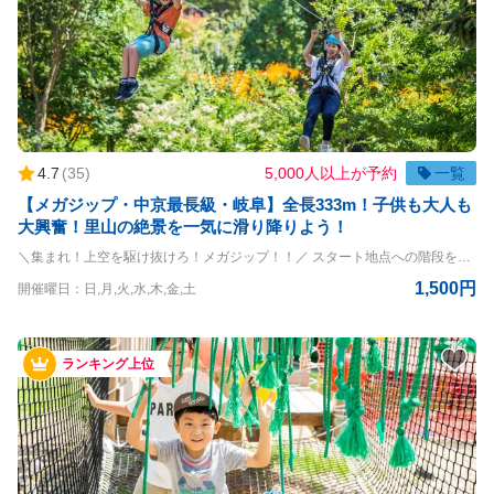
4.7
(
35
)
5,000人以上が予約
一覧
【メガジップ・中京最長級・岐阜】全長333m！子供も大人も
大興奮！里山の絶景を一気に滑り降りよう！
＼集まれ！上空を駆け抜けろ！メガジップ！！／ スタート地点への階段を登っていくときからすでにドキドキが止まらない！ いつものジップラインよりも更に大きいから快感も倍増！！ ◇ラインの詳細◇ ライン：全長333m 最高地上高：8m ◇利用条件◇ 体重20kg~120kg ※但し、上記をクリアされている方でもハーネスが身体にフィットしない方は参加することができません ＝＝＝＝ 〇PANZAぎふ清流里山公園 PANZAぎふ清流里山公園は、自然豊かな里山の景観を楽しめるアウトドア施設です。 広大な公園内には、木々に囲まれた冒険アスレチック「MegaZIP」「Aerial」「SkyJAM」があり、子供から大人まで楽しめるアクティビティが満載です。 高所アスレチックやジップラインなど、スリル満点のチャレンジが待っており、初心者から上級者まで幅広く楽しめます。 家族や友人と一緒に、都会の喧騒を離れてアクティブに過ごす一日を満喫できる、岐阜県の魅力を堪能できるスポットです
1,500円
開催曜日：日,月,火,水,木,金,土
ランキング上位