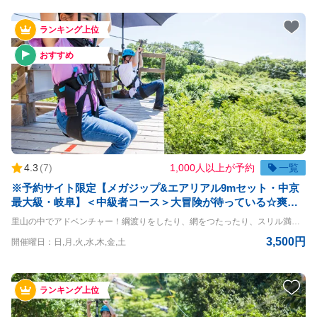
ランキング上位
おすすめ
4.3
(
7
)
1,000人以上が予約
一覧
※予約サイト限定【メガジップ&エアリアル9mセット・中京
最大級・岐阜】＜中級者コース＞大冒険が待っている☆爽快
とスリル満点なアクティビティコース！
里山の中でアドベンチャー！綱渡りをしたり、網をつたったり、スリル満点の空中大冒険！ メガジップ&エアリアル9m・体験コースです。 おひとりさまはもちろん、団体様も参加OK！お待ちしております ◇ジップラインの詳細◇ ライン：全長333m 最高地上高：8m ◇エアリアルコースの詳細◇ 高さ：9m エアリアル ◇利用条件◇ 小学生以上 体重30kg~120kg 身長120cm以上 ※140cm以下は同伴者が必要（同伴者も有料） ※但し、上記をクリアされている方でもハーネスが身体にフィットしない方は参加することができません ＝＝＝＝ 〇PANZAぎふ清流里山公園 PANZAぎふ清流里山公園は、自然豊かな里山の景観を楽しめるアウトドア施設です。 広大な公園内には、木々に囲まれた冒険アスレチック「MegaZIP」「Aerial」「SkyJAM」があり、子供から大人まで楽しめるアクティビティが満載です。 高所アスレチックやジップラインなど、スリル満点のチャレンジが待っており、初心者から上級者まで幅広く楽しめます。 家族や友人と一緒に、都会の喧騒を離れてアクティブに過ごす一日を満喫できる、岐阜県の魅力を堪能できるスポットです。
3,500円
開催曜日：日,月,火,水,木,金,土
ランキング上位